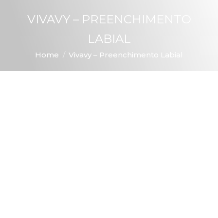
VIVAVY – PREENCHIMENTO
LABIAL
You are here:
Home
Vivavy – Preenchimento Labial