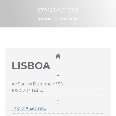
CONTACTOS
You are here:
Home
Contactos
LISBOA
Av Santos Dumont, nº 50
1050-204 Lisboa
+351 218 462 064