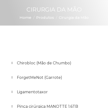
CIRURGIA DA MÃO
You are here:
Home
Produtos
Cirurgia da Mão
Chirobloc (Mão de Chumbo)
ForgetMeNot (Garrote)
Ligamentotaxor
Pinça cirúrgica MANOTTE 1.6TB