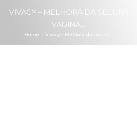
VIVACY – MELHORA DA SECURA
VAGINAL
You are here:
Home
Vivacy – Melhora da secura…