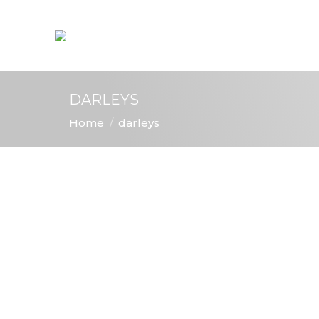
DARLEYS
You are here:
Home
darleys