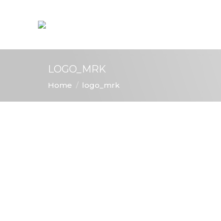
LOGO_MRK
You are here:
Home
logo_mrk